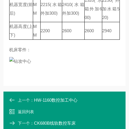
1920(水
2250(外
机器宽度(前
M
2215(水箱
2410(水箱
箱外加6
加水箱5
后)
M
外加300)
外加300)
00)
20)
机器高度(上
M
2200
2600
2600
2940
下)
M
机床零件：
HW-1160数控加工中心
上一个：
返回列表
CK680B线轨数控车床
下一个：