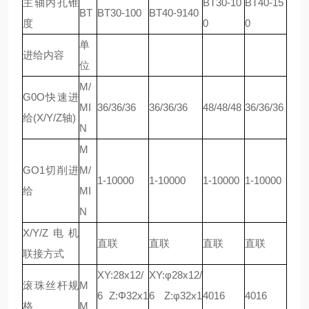
主轴内孔锥
BT30-10
BT40-15
BT
BT30-100
BT40-9140
度
0
0
单
进给内容
位
M/
G0O快速进
MI
36/36/36
36/36/36
48/48/48
36/36/36
给(X/Y/Z轴)
N
M
GO1切削进
M/
1-10000
1-10000
1-10000
1-10000
给
MI
N
X/Y/Z电机
直联
直联
直联
直联
联接方式
XY:28x12/
XY:φ28x12/
滚珠丝杆规
M
6 Z:Φ32x1
6 Z:φ32x1
4016
4016
格
M