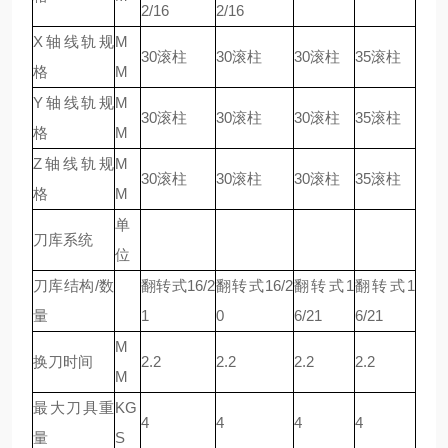
2/16
2/16
X轴线轨规
M
30滚柱
30滚柱
30滚柱
35滚柱
格
M
Y轴线轨规
M
30滚柱
30滚柱
30滚柱
35滚柱
格
M
Z轴线轨规
M
30滚柱
30滚柱
30滚柱
35滚柱
格
M
单
刀库系统
位
刀库结构/数
翻转式16/2
翻转式16/2
翻转式1
翻转式1
量
1
0
6/21
6/21
M
换刀时间
2.2
2.2
2.2
2.2
M
最大刀具重
KG
4
4
4
4
量
S