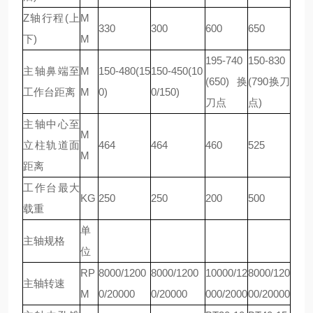
Z轴行程(上
M
330
300
600
650
下)
M
195-740
150-830
主轴鼻端至
M
150-480(15
150-450(10
(650)换
(790换刀
工作台距离
M
0)
0/150)
刀点
点)
主轴中心至
M
立柱轨道面
464
464
460
525
M
距离
工作台最大
KG
250
250
200
500
载重
单
主轴规格
位
RP
8000/1200
8000/1200
10000/12
8000/120
主轴转速
M
0/20000
0/20000
000/2000
00/20000