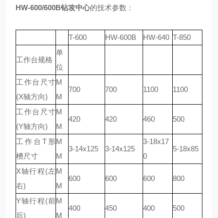
HW-600/600B
钻攻中心
的技术参数：
T-600
HW-600B
HW-640
T-850
单
工作台规格
位
工作台尺寸
M
700
700
1100
1100
(X轴方向)
M
工作台尺寸
M
420
420
460
500
(Y轴方向)
M
工作台T形
M
3-18x17
3-14x125
3-14x125
5-18x85
槽尺寸
M
0
X轴行程(左
M
600
600
600
800
右)
M
Y轴行程(前
M
400
450
400
500
后)
M