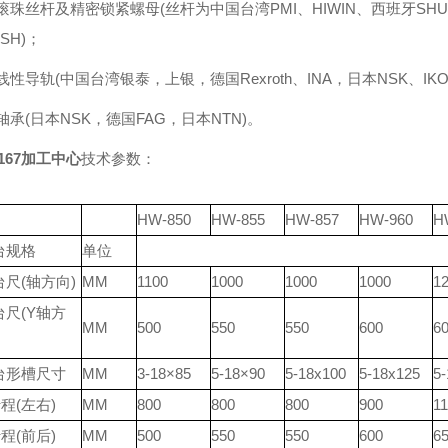
滚珠丝杆及精密锁紧螺母(丝杆为中国台湾PMI、HIWIN、西班牙SHUT
NSH)；
线性导轨(中国台湾银泰，上银，德国Rexroth、INA，日本NSK、
轴承(日本NSK，德国FAG，日本NTN)。
167
加工中心
技术参数：
HW-850
HW-855
HW-857
HW-960
H
台规格
单位
尺(轴方向)
MM
1100
1000
1000
1000
1
台尺(Y轴方
MM
500
550
550
600
6
台形槽尺寸
MM
3-18×85
5-18×90
5-18x100
5-18x125
5-
程(左右)
MM
800
800
800
900
1
程(前后)
MM
500
550
550
600
6