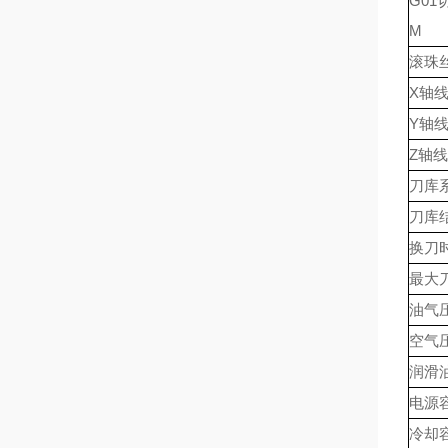
G0
M
滚珠
X轴
Y轴
Z轴
刀库
刀库
换刀
最大
油气
空气
润滑
电源
冷却