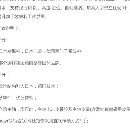
水，支持强力切 削、高速 定位、自动排屑。加高人字型立柱设 计，可
提升加工效率和工件质量。
配置说明：
部分：
用日本发那科，日本三菱，德国西门子系统柜;
器部分选择德国施耐德等国际品牌。
部分：
机设计结构引入日本，德国技术；
脂砂铸件，优质铸铁；
国台湾主轴，增压缸，主轴电击皮带轮及主轴皮带(方滑枕顶部采用皮带
mayr联轴器(方滑枕顶部采用直联传动方式时)；