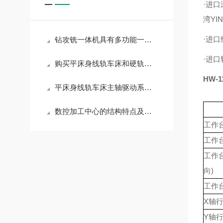
·进口
湾YI
·进口
钻攻铣一体机具有多功能一体化的设计
·进口
购买平床身线轨车床和硬轨车床，这些坑你可一定要注意
HW-1
平床身线轨车床主轴驱动系统的性能特点
数控加工中心的结构特点及其作用
工作
工作台
工作
向)
工作
X轴行
Y轴行