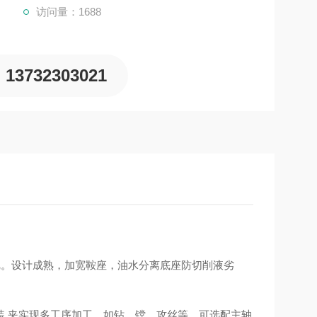
访问量：1688
13732303021
4把。设计成熟，加宽鞍座，油水分离底座防切削液劣
装 夹实现多工序加工，如钻、镗、攻丝等。可选配主轴