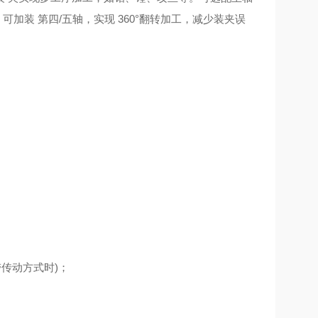
加装 第四/五轴，实现 360°翻转加工，减少装夹误
传动方式时)；