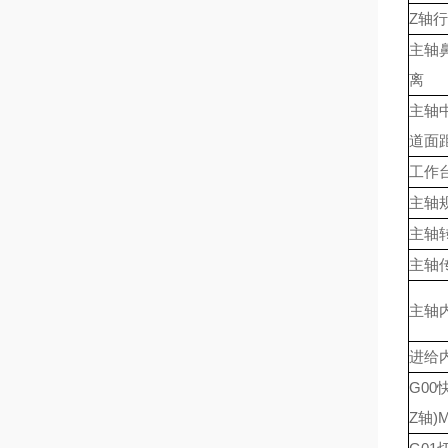
Z轴行
主轴
离
主轴
道面
工作
主轴
主轴
主轴
主轴
进给
G00
Z轴)