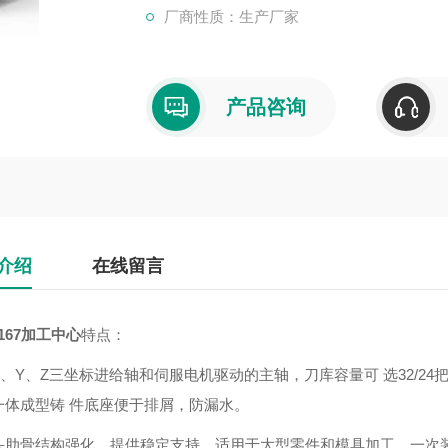
厂商性质：生产厂家
产品咨询
介绍
在线留言
167
加工中心
特点：
X、Y、Z三坐标进给轴和伺服电机驱动的主轴，刀库容量可 选32/2
一体成型铸 件底座便于排屑，防漏水。
头肋骨结构强化，提供稳定支持。适用于大型零件和模具加工，一次