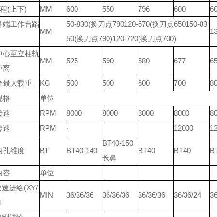
程(上下)
MM
600
550
796
600
6
鼻端工作台蹈
50-830(换刀点790120-670(换刀点650150-83
MM
13
50(换刀点790)120-720(换刀点700)
中心至立柱轨
MM
525
590
580
677
6
距离
台最大载重
KG
500
500
600
700
8
规格
单位
转速
RPM
8000
8000
8000
8000
8
传速
RPM
·
12000
1
BT40-150
内孔维度
BT
BT40-140
BT40
BT40
B
长鼻
内容
单位
快速进给(XY/
MIN
36/36/36
36/36/36
36/36/36
36/36/24
36
M