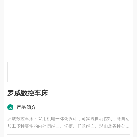
罗威数控车床
产品简介
罗威数控车床：采用机电一体化设计，可实现自动控制，能自动
加工多种零件的内外圆端面。切槽、任意维面、球面及各种公英
制圆柱、圆锥、螺纹等，配有*的S.T.M功能，可接受和发出多种