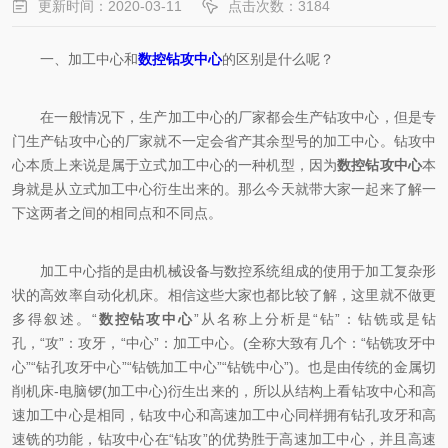
更新时间：2020-03-11
点击次数：3184
一、加工中心和
数控钻攻中心
的区别是什么呢？
在一般情况下，生产加工中心的厂家都会生产钻攻中心，但是专
门生产钻攻中心的厂家就不一定会省产其余型号的加工中心。钻攻中
心本质上来说是属于立式加工中心的一种机型，因为
数控钻攻中心
本
身就是从立式加工中心衍生出来的。那么今天就带大家一起来了解一
下这两者之间的相同点和不同点。
加工中心指的是由机械设备与数控系统组成的使用于加工复杂形
状的高效率自动化机床。相信这些大家也都比较了解，这里就不做更
多得叙述。“
数控钻攻中心
”从名称上分析是“钻”：钻铣或是钻
孔，“攻”：攻牙，“中心”：加工中心。(全称大致有几个：“钻铣攻牙中
心”“钻孔攻牙中心”“钻铣加工中心”“钻铣中心”)。也是由传统的金属切
削机床-电脑锣(加工中心)衍生出来的，所以从结构上看钻攻中心和高
速加工中心是相同，钻攻中心和高速加工中心同样拥有钻孔攻牙和高
速铣的功能，钻攻中心在“钻攻”的优势胜于高速加工中心，并且高速