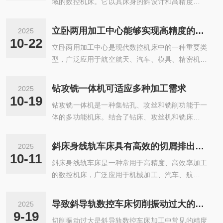
域的数控机床。它以其床身的斜设计和高精度的线
性导轨系统，在提高加工效率和加工精度方面具有
显著的优势。斜床身线轨车床的工作原理：1.工件
立卧两用加工中心能够实现高精度的加工
2025
固定：在车床的主轴上固定工件，并使工件旋转。
10-22
立卧两用加工中心是现代数控机床中的一种重要类
在斜床身车床中，工件通常固定在卡盘或夹具中，
型，广泛应用于航空航天、汽车、模具、精密机械
确保工件在加工过程中保持稳定。2.刀具运动：刀
等行业。设计理念是为了满足多种加工需求，能够
具安装在刀架上，通过数控系统控制刀架沿X轴、Z
根据工件的形状和加工要求切换不同的加工模式。
轴方向运动。由于采用了斜床身设计，刀架的移动
钻攻铣一体机可适应多种加工需求
2025
这种机床不仅适应了复杂工件的加工需求，还在降
角度有利于切削力的分散，从而减少了刀具的磨损
10-19
钻攻铣一体机是一种集钻孔、攻丝和铣削功能于一
低生产成本、提高加工效率方面具有显著优势。立
和变形。3.线性导轨运动：线性导轨...
体的多功能机床。结合了钻床、攻丝机和铣床的优
卧两用加工中心的工作特点：1.灵活性强能够在立
点，可以在一台机器上完成多种加工操作，极大地
式和卧式模式下进行加工，极大提高了加工的灵活
提高了加工效率和加工精度。广泛应用于汽车、航
性。在面对形状复杂、精度要求高的工件时，操作
斜床身线轨车床具有高效的切屑排出功能
2025
空、模具、精密机械、电子等行业，尤其是在对加
人员可以根据加工的需要选择合适的模式，避免了
10-11
斜床身线轨车床是一种常用于高精度、高效率加工
工效率和精度要求较高的生产中，展现了其独特的
频繁更换机床的麻烦。2.高精度加工采用...
的数控机床，广泛应用于机械加工、汽车、航空航
优势。钻攻铣一体机的工作原理：1.钻孔通过旋转
天、模具制造等多个领域。与传统的卧式车床相
钻头进行钻孔操作。通常，钻孔操作使用的是快速
比，通过采用斜床身设计、线轨导轨、数控系统等
钻头，它能够在工件表面快速打孔，并通过数控系
导致斜导轨数控车床切削振动过大的根源是什么？
2025
先进技术，使得其具有更高的刚性、稳定性和加工
统控制进给速度和切削深度。2.攻丝攻丝是指使用
9-19
切削振动过大是斜导轨数控车床加工中常见的精度
精度。斜床身线轨车床的工作特点：1.高刚性与高