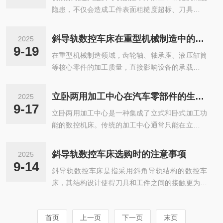
专门的攻丝刀具将孔内螺纹加工出来。攻...
隐患，不仅会造成工件表面粗糙度超标、刀具寿命
稳定性斜床身设计和线轨导轨系统的结合，使得线
缩短，还可能影响设备结构稳定性。其根源并非单
轨车床具有高的刚性和稳定性。在高速切削时，床
一因素所致，而是设备自身特性、加工参数设定与
身和导轨能够有效抑制振动，保持加工精度，即使
斜导轨数控车床在重型机械制造中的关键应用
2025
外部条件共同作用的结果，需从多维度拆解分析。
在大负载条件下，也能保证平稳的加工过程。2.高
9-19
在重型机械制造领域，齿轮轴、轴承座、液压缸筒
从设备结构维度看，核心问题集中在刚性不足与部
精度加工由于采用了斜床身和线轨导轨，具...
等核心零件的加工质量，直接影响设备的承载能力
件配合偏差。斜导轨虽比平导轨具备更强的抗颠覆
与运行稳定性。这类零件普遍具有重量大(可达数
力矩能力，但若导轨滑块预紧力不当——过松会导
吨)、尺寸精度要求高、加工工序复杂的特点，传
致溜板移动时存在间隙，过紧则加剧摩擦阻力，均
立卧两用加工中心在汽车零部件的生产过程中的应用
2025
统平导轨车床难以兼顾载荷承受与精度控制，而斜
可能引发周期性振动；此外，主轴系统刚性不足是
9-17
立卧两用加工中心是一种集成了立式和卧式加工功
导轨数控车床凭借独特的结构设计与性能优势，成
关键诱因，如主轴轴承磨损、主轴与电机传动...
能的数控机床。传统的加工中心通常只能在立式或
为重型机械关键零件加工的核心装备。斜导轨数控
卧式状态下进行操作，能够灵活地在两种状态之间
车床的关键应用，集中在重型机械三类核心零件的
切换，具备更高的适应性。该设备通常配备数控系
加工场景，且每类场景均对应其结构与性能的适配
斜导轨数控车床选购时的注意事项
2025
统，能够进行多轴加工，确保零件在复杂加工过程
性优势。第一类是重型轴类零件加工，如风电设备
9-14
斜导轨数控车床是指采用斜角导轨结构的数控车
中的高精度和高效率。核心原理是通过电动或液压
主轴、工程机械传动轴：这类零件需加工长径...
床，其结构设计使得刀具和工件之间的接触更为顺
装置将加工平台进行旋转，使其能够在立式和卧式
畅，且具有更高的加工精度和稳定性。传统的数控
之间自由切换。这一设计大大提高了加工的灵活性
车床导轨一般采用平行设计，而斜导轨车床则通过
和加工工件的复杂度。立卧两用加工中心的应用领
首页
上一页
下一页
末页
斜角设置导轨，有效减少了切削力对导轨的影响，
域：1.汽车工业在汽车零部件的生产过程中，高精