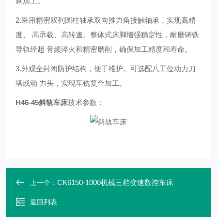
制加工。
2.采用精密双列圆柱轴承双向推力角接触轴承，实现高精
度、 高承载、高转速。整体式床脚增强稳定性，耐磨铸铁
导轨经超 音频淬火和精密磨削，确保加工精度和寿命。
3.外观全封闭防护结构，便于维护。可选配八工位动力刀
塔或动 力头，实现车铣复合加工。
H46-45
斜轨车床
技术参数：
CK6150-1000机械三档变速数控车床
上一个：
返回列表