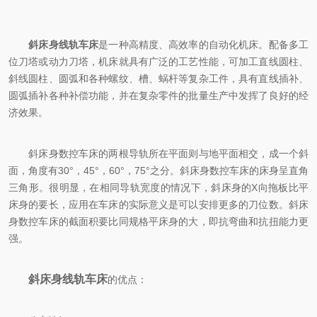
斜床身线轨车床
是一种高精度、高效率的自动化机床。配备多工
位刀塔或动力刀塔，机床就具有广泛的工艺性能，可加工直线圆柱、
斜线圆柱、圆弧和各种螺纹、槽、蜗杆等复杂工件，具有直线插补、
圆弧插补各种补偿功能，并在复杂零件的批量生产中发挥了良好的经
济效果。
斜床身数控车床的两根导轨所在平面则与地平面相交，成一个斜
面，角度有30°，45°，60°，75°之分。斜床身数控车床的床身呈直角
三角形。很明显，在相同导轨宽度的情况下，斜床身的X向拖板比平
床身的要长，应用在车床的实际意义是可以安排更多的刀位数。斜床
身数控车床的截面积要比同规格平床身的大，即抗弯曲和抗扭能力更
强。
斜床身线轨车床
的优点：