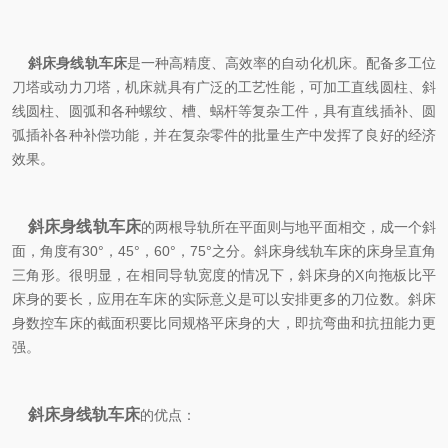
斜床身线轨车床
是一种高精度、高效率的自动化机床。配备多工位
刀塔或动力刀塔，机床就具有广泛的工艺性能，可加工直线圆柱、斜
线圆柱、圆弧和各种螺纹、槽、蜗杆等复杂工件，具有直线插补、圆
弧插补各种补偿功能，并在复杂零件的批量生产中发挥了良好的经济
效果。
斜床身线轨车床
的两根导轨所在平面则与地平面相交，成一个斜
面，角度有30°，45°，60°，75°之分。斜床身线轨车床的床身呈直角
三角形。很明显，在相同导轨宽度的情况下，斜床身的X向拖板比平
床身的要长，应用在车床的实际意义是可以安排更多的刀位数。斜床
身数控车床的截面积要比同规格平床身的大，即抗弯曲和抗扭能力更
强。
斜床身线轨车床
的优点：